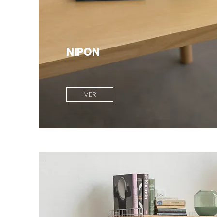
NIPON
VER