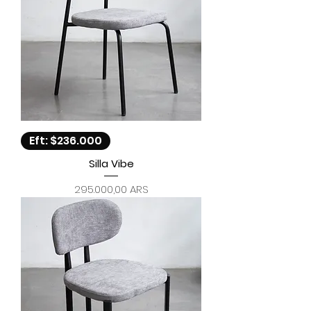
Eft: $236.000
Silla Vibe
Precio
295.000,00 ARS