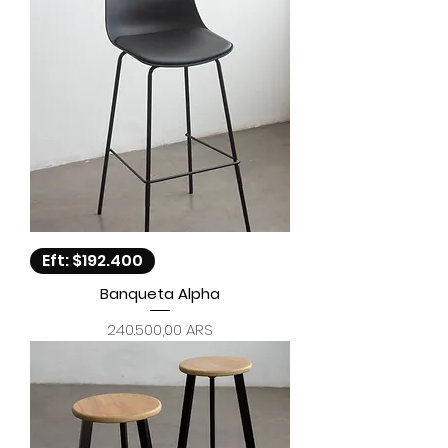
Eft: $192.400
Banqueta Alpha
Precio
240.500,00 ARS