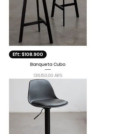
Eft: $108.900
Banqueta Cubo
Precio
136.150,00 ARS