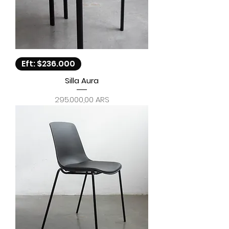
Eft: $236.000
Silla Aura
Precio
295.000,00 ARS