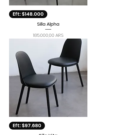
Eft: $148.000
Silla Alpha
Precio
185.000,00 ARS
Eft: $97.680