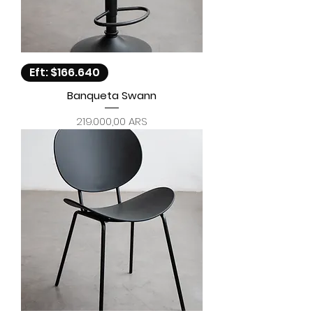
Eft: $166.640
Banqueta Swann
Precio
219.000,00 ARS