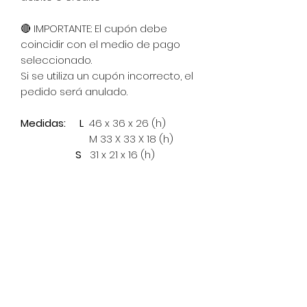
🔴 IMPORTANTE: El cupón debe
coincidir con el medio de pago
seleccionado.
Si se utiliza un cupón incorrecto, el
pedido será anulado.
Medidas: L
46 x 36 x 26 (h)
M 33 X 33 X 18 (h)
S
31 x 21 x 16 (h)
Materialidad:
Grilla metálica
pintado al horno. Podés elegir la
estructura en blanco o negro!
Entrega:
15 días hábiles desde el
momento de la compra
(estimado)