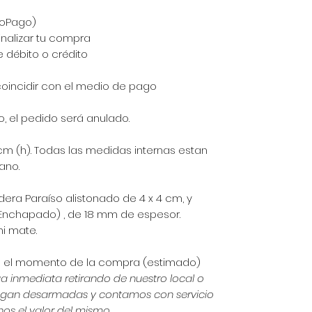
doPago)
inalizar tu compra
 débito o crédito
coincidir con el medio de pago
to, el pedido será anulado.
m (h). Todas las medidas internas estan
ano.
dera Paraíso alistonado de 4 x 4 cm, y
Enchapado) , de 18 mm de espesor.
mi mate.
e el momento de la compra (estimado)
ga inmediata retirando de nuestro local o
entregan desarmadas y contamos con servicio
os el valor del mismo.