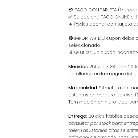
💳 PAGO CON TARJETA (Merca
✅ Seleccioná PAGO ONLINE al f
🔸 Podés abonar con tarjeta de
🔴 IMPORTANTE: El cupón debe 
seleccionado.
Si se utiliza un cupón incorrec
Medidas
: 250cm x 34cm x 220c
detalladas en la imagen del pl
Materialidad
: Estructura en ma
estantes en madera paraíso (
Terminación en hidro laca, se
Entrega:
20 días hábiles desd
consultar por stock para entre
taller. Las Estonias altas se 
adicional de armado, consultan