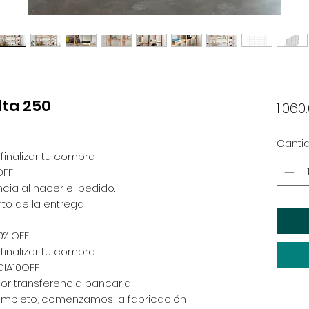
lta 250
1.060
Canti
inalizar tu compra
OFF
cia al hacer el pedido.
nto de la entrega
0% OFF
inalizar tu compra
CIA10OFF
por transferencia bancaria
completo, comenzamos la fabricación