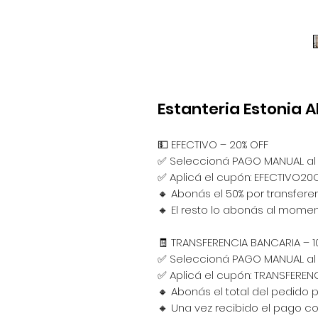
Estanteria Estonia A
💵 EFECTIVO – 20% OFF
✅ Seleccioná PAGO MANUAL al f
✅ Aplicá el cupón: EFECTIVO20
🔸 Abonás el 50% por transferen
🔸 El resto lo abonás al mome
🧾 TRANSFERENCIA BANCARIA – 1
✅ Seleccioná PAGO MANUAL al f
✅ Aplicá el cupón: TRANSFEREN
🔸 Abonás el total del pedido 
🔸 Una vez recibido el pago 