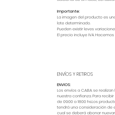
Importante:
La imagen del producto es una
lote determinado.
Pueden existir leves variacione
El precio incluye IVA. Hacemos 
ENVÍOS Y RETIROS
ENVIOS:
Los envíos a C.A.B.A. se reali
nuestra confianza. Para recibi
de 09:00 a 18:00 hs.Los product
tendrá una consideración de e
cual se deberá abonar nueva