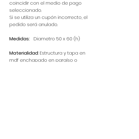
coincidir con el medio de pago
seleccionado.
Si se utiliza un cupón incorrecto, el
pedido será anulado.
Medidas:
Diametro 50 x 60 (h)
Materialidad
: Estructura y tapa en
mdf enchapado en paraíso o
guatambú de 18mm.
Terminación con hidro laca semi
mate.
Entrega:
15 días hábiles desde el
momento de la compra
(estimado)
consultar por stock para entrega
inmediata retirando de nuestro
local o taller.