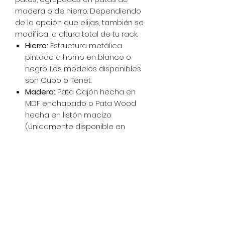
madera o de hierro. Dependiendo
de la opción que elijas, también se
modifica la altura total de tu rack.
Hierro:
Estructura metálica
pintada a horno en blanco o
negro. Los modelos disponibles
son Cubo o Tenet.
Madera:
Pata Cajón hecha en
MDF enchapado o Pata Wood
hecha en listón macizo
(únicamente disponible en
Paraíso).
Si tienes dudas o necesitas
asesoramiento para realizar tu
pedido, no dudes en escribirnos
por WhatsApp 1123949881 Estamos
para ayudarte y acompañarte en
tu proceso de compra.