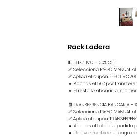
Rack Ladera
💵 EFECTIVO – 20% OFF
✅ Seleccioná PAGO MANUAL al f
✅ Aplicá el cupón: EFECTIVO20
🔸 Abonás el 50% por transferen
🔸 El resto lo abonás al mome
🧾 TRANSFERENCIA BANCARIA – 1
✅ Seleccioná PAGO MANUAL al f
✅ Aplicá el cupón: TRANSFEREN
🔸 Abonás el total del pedido 
🔸 Una vez recibido el pago 