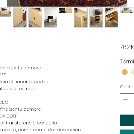
762.1
Term
inalizar tu compra
OFF
cia al hacer el pedido.
Canti
nto de la entrega
0% OFF
inalizar tu compra
CIA10OFF
por transferencia bancaria
completo, comenzamos la fabricación