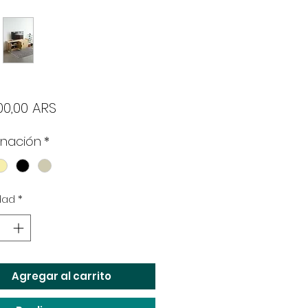
Precio
00,00 ARS
inación
*
dad
*
Agregar al carrito