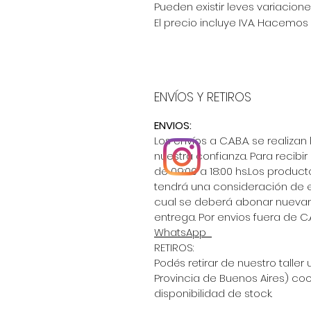
Pueden existir leves variacione
El precio incluye IVA. Hacemos 
ENVÍOS Y RETIROS
ENVIOS:
Los envíos a C.A.B.A. se reali
nuestra confianza. Para recibi
de 09:00 a 18:00 hs.Los product
tendrá una consideración de e
@tender.mobiliario
cual se deberá abonar nueva
entrega. Por envios fuera de C.A
WhatsApp
RETIROS:
Podés retirar de nuestro taller
Provincia de Buenos Aires) co
disponibilidad de stock.