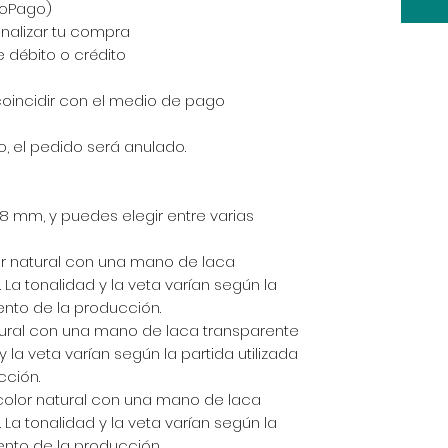
doPago)
inalizar tu compra
 débito o crédito
coincidir con el medio de pago
to, el pedido será anulado.
18 mm, y puedes elegir entre varias
 natural con una mano de laca
La tonalidad y la veta varían según la
ento de la producción.
ural con una mano de laca transparente
 la veta varían según la partida utilizada
cción.
olor natural con una mano de laca
La tonalidad y la veta varían según la
ento de la producción.